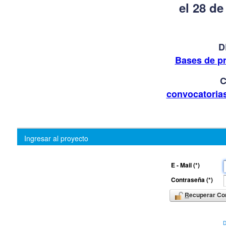
el 28 de
D
Bases de p
C
convocatoria
Ingresar al proyecto
E - Mail (*)
Contraseña (*)
R
ecuperar Co
D